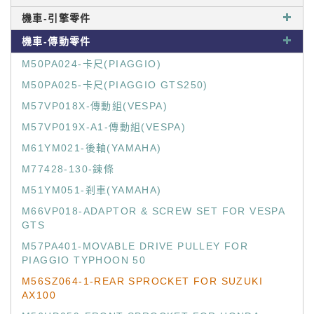
機車-引擎零件
機車-傳動零件
M50PA024-卡尺(PIAGGIO)
M50PA025-卡尺(PIAGGIO GTS250)
M57VP018X-傳動組(VESPA)
M57VP019X-A1-傳動組(VESPA)
M61YM021-後軸(YAMAHA)
M77428-130-鍊條
M51YM051-剎車(YAMAHA)
M66VP018-ADAPTOR & SCREW SET FOR VESPA
GTS
M57PA401-MOVABLE DRIVE PULLEY FOR
PIAGGIO TYPHOON 50
M56SZ064-1-REAR SPROCKET FOR SUZUKI
AX100