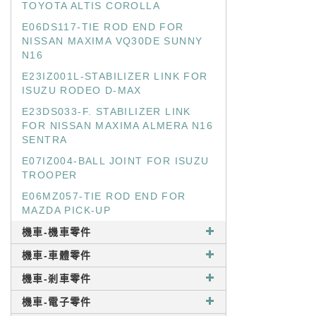
TOYOTA ALTIS COROLLA
E06DS117-TIE ROD END FOR
NISSAN MAXIMA VQ30DE SUNNY
N16
E23IZ001L-STABILIZER LINK FOR
ISUZU RODEO D-MAX
E23DS033-F. STABILIZER LINK
FOR NISSAN MAXIMA ALMERA N16
SENTRA
E07IZ004-BALL JOINT FOR ISUZU
TROOPER
E06MZ057-TIE ROD END FOR
MAZDA PICK-UP
機車-機車零件
機車-車體零件
機車-剎車零件
機車-電子零件