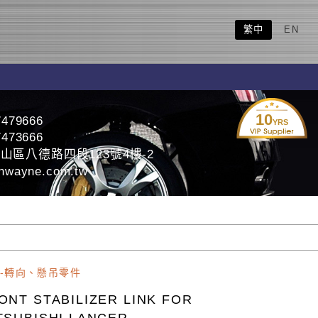
繁中
EN
10
7479666
YRS
7473666
山區八德路四段123號4樓-2
nwayne.com.tw
-轉向、懸吊零件
ONT STABILIZER LINK FOR