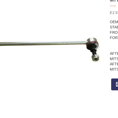
MI
E23
OEM
STAB
FRO
FOR
AFT
MIT
AFT
MIT