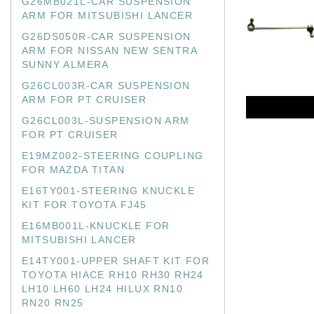
G26MB021L-CAR SUSPENSION
ARM FOR MITSUBISHI LANCER
G26DS050R-CAR SUSPENSION
ARM FOR NISSAN NEW SENTRA
SUNNY ALMERA
G26CL003R-CAR SUSPENSION
ARM FOR PT CRUISER
G26CL003L-SUSPENSION ARM
FOR PT CRUISER
E19MZ002-STEERING COUPLING
FOR MAZDA TITAN
E16TY001-STEERING KNUCKLE
KIT FOR TOYOTA FJ45
E16MB001L-KNUCKLE FOR
MITSUBISHI LANCER
E14TY001-UPPER SHAFT KIT FOR
TOYOTA HIACE RH10 RH30 RH24
LH10 LH60 LH24 HILUX RN10
RN20 RN25