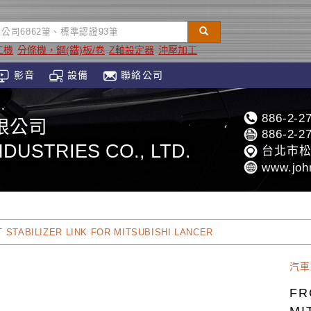
工機
分條機，鋼(鐵)板/卷
Z軸設定器
沖壓加工
影音
設備
聯絡公司
886-2-2
限公司
886-2-2
DUSTRIES CO., LTD.
台北市松
www.joh
 STABILIZER LINK FOR MITSUBISHI LANCER
汽車
FR