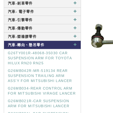
汽車-剎車零件
汽車- 電子零件
汽車-引擎零件
汽車-傳動零件
汽車-塑橡膠零件
汽車-轉向、懸吊零件
G26TY001R-48068-35030 CAR
SUSPENSION ARM FOR TOYOTA
HILUX RN20 RN25
G26MB042R-MR-519134 REAR
SUSPENSION TRAILING ARM
ASS'Y FOR MITSUBISHI LANCER
G26MB034-REAR CONTROL ARM
FOR MITSUBISHI VIRAGE LANCER
G26MB021R-CAR SUSPENSION
ARM FOR MITSUBISHI LANCER