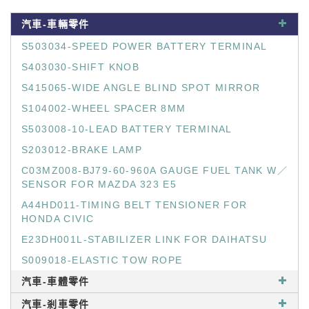
汽車-車輛零件
S503034-SPEED POWER BATTERY TERMINAL
S403030-SHIFT KNOB
S415065-WIDE ANGLE BLIND SPOT MIRROR
S104002-WHEEL SPACER 8MM
S503008-10-LEAD BATTERY TERMINAL
S203012-BRAKE LAMP
C03MZ008-BJ79-60-960A GAUGE FUEL TANK W／
SENSOR FOR MAZDA 323 E5
A44HD011-TIMING BELT TENSIONER FOR
HONDA CIVIC
E23DH001L-STABILIZER LINK FOR DAIHATSU
S009018-ELASTIC TOW ROPE
汽車-車體零件
汽車-剎車零件