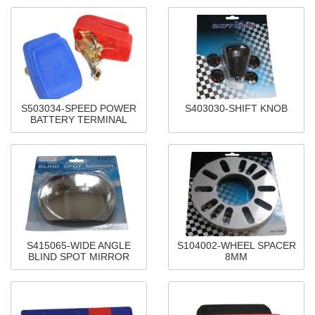
S503034-SPEED POWER
S403030-SHIFT KNOB
BATTERY TERMINAL
S415065-WIDE ANGLE
S104002-WHEEL SPACER
BLIND SPOT MIRROR
8MM