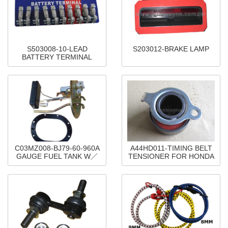
S503008-10-LEAD
S203012-BRAKE LAMP
BATTERY TERMINAL
C03MZ008-BJ79-60-960A
A44HD011-TIMING BELT
GAUGE FUEL TANK W／
TENSIONER FOR HONDA
SENSOR FOR MAZDA 323
CIVIC
E5