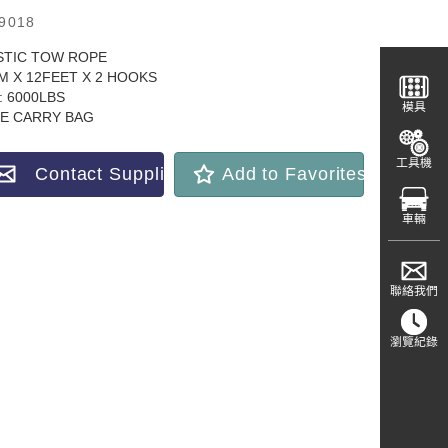
9018
STIC TOW ROPE
M X 12FEET X 2 HOOKS
: 6000LBS
模具
PE CARRY BAG
工具機
Contact Supplier
Add to Favorites
車輛
聯絡我們
瀏覽紀錄