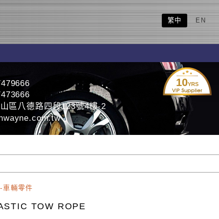
繁中
EN
10
7479666
YRS
7473666
山區八德路四段123號4樓-2
nwayne.com.tw
-車輛零件
ASTIC TOW ROPE