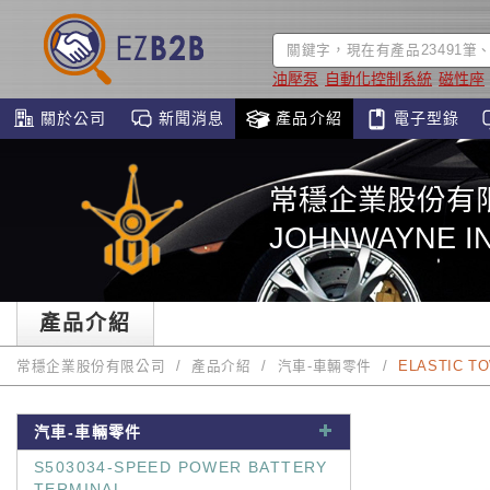
油壓泵
自動化控制系統
磁性座
關於公司
新聞消息
產品介紹
電子型錄
常穩企業股份有
JOHNWAYNE IN
產品介紹
常穩企業股份有限公司
產品介紹
汽車-車輛零件
ELASTIC T
汽車-車輛零件
S503034-SPEED POWER BATTERY
TERMINAL