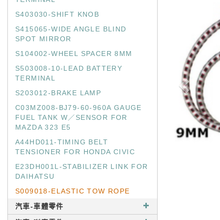
S403030-SHIFT KNOB
S415065-WIDE ANGLE BLIND
SPOT MIRROR
S104002-WHEEL SPACER 8MM
S503008-10-LEAD BATTERY
TERMINAL
S203012-BRAKE LAMP
C03MZ008-BJ79-60-960A GAUGE
FUEL TANK W／SENSOR FOR
MAZDA 323 E5
A44HD011-TIMING BELT
TENSIONER FOR HONDA CIVIC
E23DH001L-STABILIZER LINK FOR
DAIHATSU
S009018-ELASTIC TOW ROPE
汽車-車體零件