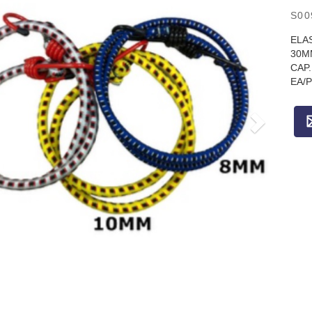
S00
ELA
30M
CAP.
EA/