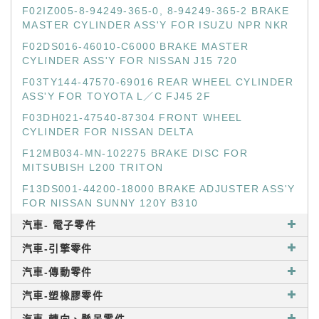
F02IZ005-8-94249-365-0, 8-94249-365-2 BRAKE
MASTER CYLINDER ASS'Y FOR ISUZU NPR NKR
F02DS016-46010-C6000 BRAKE MASTER
CYLINDER ASS'Y FOR NISSAN J15 720
F03TY144-47570-69016 REAR WHEEL CYLINDER
ASS'Y FOR TOYOTA L／C FJ45 2F
F03DH021-47540-87304 FRONT WHEEL
CYLINDER FOR NISSAN DELTA
F12MB034-MN-102275 BRAKE DISC FOR
MITSUBISH L200 TRITON
F13DS001-44200-18000 BRAKE ADJUSTER ASS'Y
FOR NISSAN SUNNY 120Y B310
汽車- 電子零件
汽車-引擎零件
汽車-傳動零件
汽車-塑橡膠零件