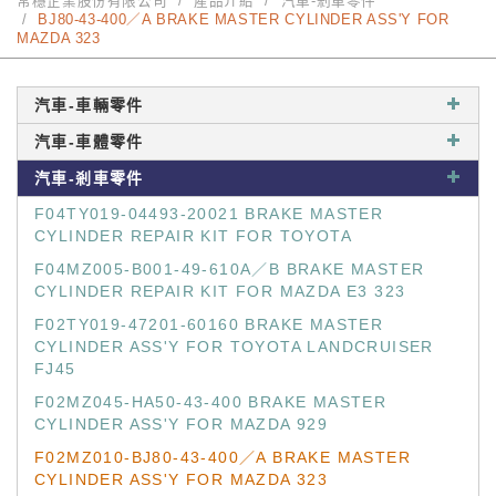
常穩企業股份有限公司
產品介紹
汽車-剎車零件
BJ80-43-400／A BRAKE MASTER CYLINDER ASS'Y FOR
MAZDA 323
汽車-車輛零件
汽車-車體零件
汽車-剎車零件
F04TY019-04493-20021 BRAKE MASTER
CYLINDER REPAIR KIT FOR TOYOTA
F04MZ005-B001-49-610A／B BRAKE MASTER
CYLINDER REPAIR KIT FOR MAZDA E3 323
F02TY019-47201-60160 BRAKE MASTER
CYLINDER ASS'Y FOR TOYOTA LANDCRUISER
FJ45
F02MZ045-HA50-43-400 BRAKE MASTER
CYLINDER ASS'Y FOR MAZDA 929
F02MZ010-BJ80-43-400／A BRAKE MASTER
CYLINDER ASS'Y FOR MAZDA 323