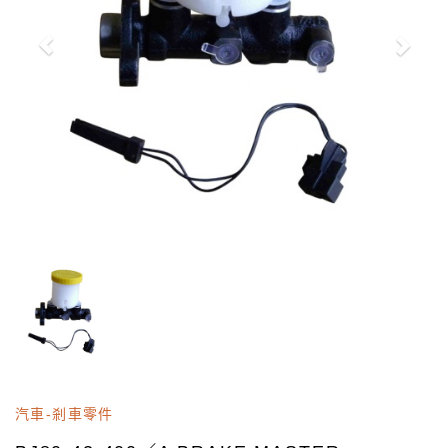
汽車-剎車零件