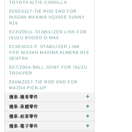
TOYOTA ALTIS COROLLA
E06DS117-TIE ROD END FOR
NISSAN MAXIMA VQ30DE SUNNY
N16
E23IZ001L-STABILIZER LINK FOR
ISUZU RODEO D-MAX
E23DS033-F. STABILIZER LINK
FOR NISSAN MAXIMA ALMERA N16
SENTRA
E07IZ004-BALL JOINT FOR ISUZU
TROOPER
E06MZ057-TIE ROD END FOR
MAZDA PICK-UP
機車-機車零件
機車-車體零件
機車-剎車零件
機車-電子零件