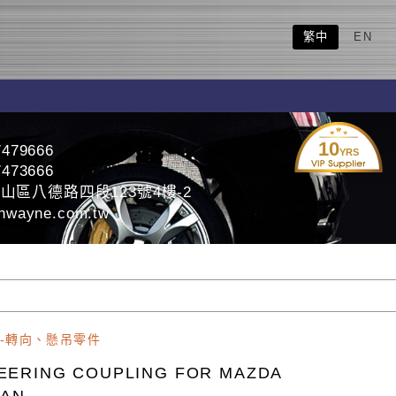
繁中
EN
10
7479666
YRS
7473666
山區八德路四段123號4樓-2
nwayne.com.tw
-轉向、懸吊零件
EERING COUPLING FOR MAZDA