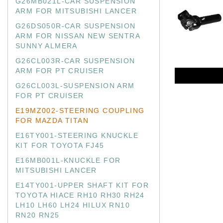
G26MB021L-CAR SUSPENSION
ARM FOR MITSUBISHI LANCER
G26DS050R-CAR SUSPENSION
ARM FOR NISSAN NEW SENTRA
SUNNY ALMERA
G26CL003R-CAR SUSPENSION
ARM FOR PT CRUISER
G26CL003L-SUSPENSION ARM
FOR PT CRUISER
E19MZ002-STEERING COUPLING
FOR MAZDA TITAN
E16TY001-STEERING KNUCKLE
KIT FOR TOYOTA FJ45
E16MB001L-KNUCKLE FOR
MITSUBISHI LANCER
E14TY001-UPPER SHAFT KIT FOR
TOYOTA HIACE RH10 RH30 RH24
LH10 LH60 LH24 HILUX RN10
RN20 RN25