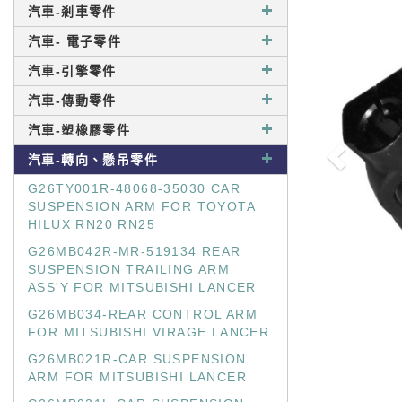
汽車-剎車零件
汽車- 電子零件
汽車-引擎零件
汽車-傳動零件
汽車-塑橡膠零件
汽車-轉向、懸吊零件
G26TY001R-48068-35030 CAR
SUSPENSION ARM FOR TOYOTA
HILUX RN20 RN25
G26MB042R-MR-519134 REAR
SUSPENSION TRAILING ARM
ASS'Y FOR MITSUBISHI LANCER
G26MB034-REAR CONTROL ARM
FOR MITSUBISHI VIRAGE LANCER
G26MB021R-CAR SUSPENSION
ARM FOR MITSUBISHI LANCER