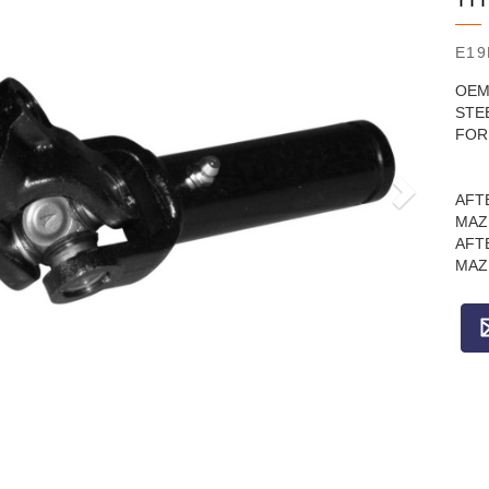
TI
E19
OEM
STE
FOR
AFT
MAZ
AFT
MAZ