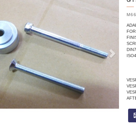
GT
M66
ADA
FOR
FIN
SCR
DIN
ISO
VES
VES
VES
AFT