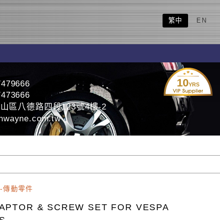
繁中
EN
10
7479666
YRS
7473666
山區八德路四段123號4樓-2
nwayne.com.tw
-傳動零件
APTOR & SCREW SET FOR VESPA