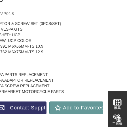
S
VP018
PTOR & SCREW SET (3PCS/SET)
 VESPA GTS
ISHED: UCP
EW: UCP COLOR
7991 M6X65MM-TS 10.9
4762 M6X75MM-TS 12.9
PA PARTS REPLACEMENT
PA ADAPTOR REPLACEMENT
PA SCREW REPLACEMENT
ERMARKET MOTORCYCLE PARTS
Contact Supplier
Add to Favorites
模具
工具機