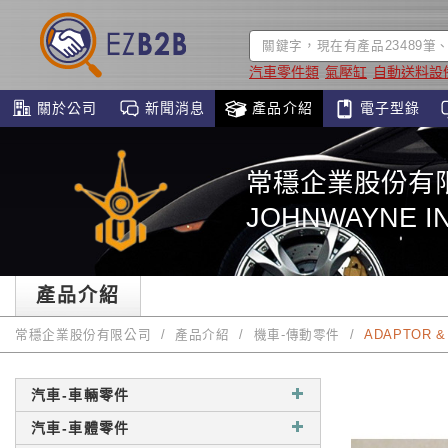
汽車零件類
氣壓缸
自動送料設
關於公司
新聞消息
產品介紹
電子型錄
常穩企業股份有
JOHNWAYNE IN
產品介紹
常穩企業股份有限公司
產品介紹
機車-傳動零件
ADAPTOR &
汽車-車輛零件
汽車-車體零件