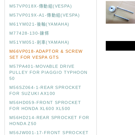
M57VP018X-傳動組(VESPA)
M57VP019X-A1-傳動組(VESPA)
M61YM021-後軸(YAMAHA)
M77428-130-鍊條
M51YM051-剎車(YAMAHA)
M66VP018-ADAPTOR & SCREW
SET FOR VESPA GTS
M57PA401-MOVABLE DRIVE
PULLEY FOR PIAGGIO TYPHOON
50
M56SZ064-1-REAR SPROCKET
FOR SUZUKI AX100
M56HD059-FRONT SPROCKET
FOR HONDA XL600 XL500
M56HD214-REAR SPROCKET FOR
HONDA Z50
M56JW001-17-FRONT SPROCKET