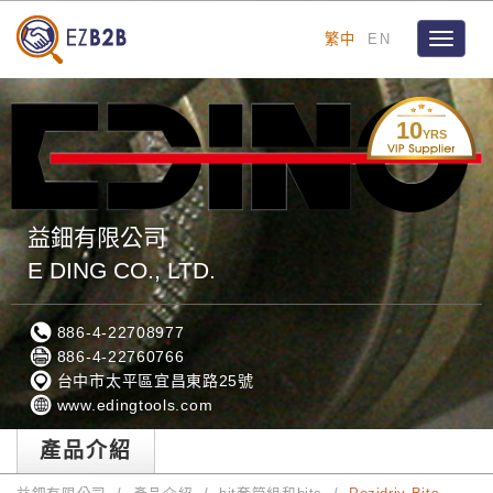
繁中
EN
Toggle
navigat
10
YRS
益鈿有限公司
E DING CO., LTD.
886-4-22708977
886-4-22760766
台中市太平區宜昌東路25號
www.edingtools.com
產品介紹