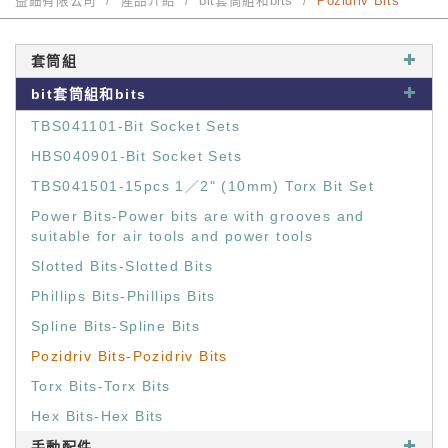
益鈿有限公司
產品介紹
bit套筒組和bits
Pozidriv Bits
套筒組
bit套筒組和bits
TBS041101-Bit Socket Sets
HBS040901-Bit Socket Sets
TBS041501-15pcs 1／2" (10mm) Torx Bit Set
Power Bits-Power bits are with grooves and
suitable for air tools and power tools
Slotted Bits-Slotted Bits
Phillips Bits-Phillips Bits
Spline Bits-Spline Bits
Pozidriv Bits-Pozidriv Bits
Torx Bits-Torx Bits
Hex Bits-Hex Bits
手動配件