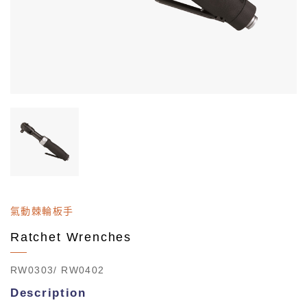
氣動棘輪板手
Ratchet Wrenches
RW0303/ RW0402
Description