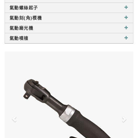
氣動螺絲起子
氣動刻(角)模機
氣動磨光機
氣動噴槍