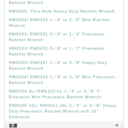
Ratchet Wrench
RW0405- Thru-Hole Heavy Duty Ratchet Wrench
RW0304/ RW0202-1／4" or 3／8" Mini Ratchet
Wrench
RW0302/ RW0201-3／8" or 1／4" Pneumatic
Ratchet Wrench
RW0301/ RW0401-3／8" or 1／2" Pneumatic
Ratchet Wrench
RW0203/ RW0307-1／4" or 3／8" Heavy Duty
Ratchet Wrench
RW0204/ RW0310-1／4" or 3／8" Mini Pneumatic
Ratchet Wrench
RW0204-5L/ RW0310-5L-1／4" or 3／8" 5''
Extension Mini Pneumatic Ratchet Wrench
RW0205-10L/ RW0311-10L-1／4'' or 3／8'' Heavy
Duty Pneumatic Ratchet Wrench with 10''
Extension
氣鑽