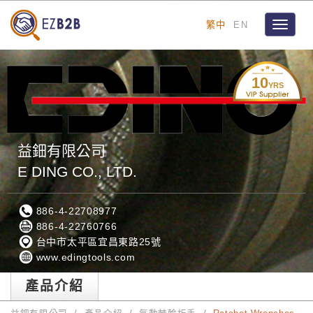
繁中
EN
Toggle
navigat
10
YRS
益鈿有限公司
E DING CO., LTD.
886-4-22708977
886-4-22760766
台中市太平區宜昌東路25號
www.edingtools.com
產品介紹