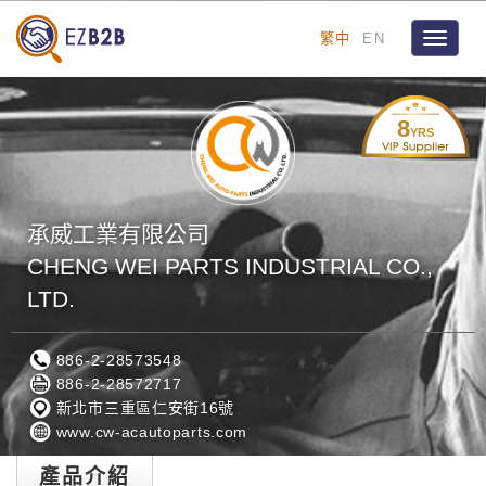
繁中
EN
Toggle
navigat
8
YRS
承威工業有限公司
CHENG WEI PARTS INDUSTRIAL CO.,
LTD.
886-2-28573548
886-2-28572717
新北市三重區仁安街16號
www.cw-acautoparts.com
產品介紹