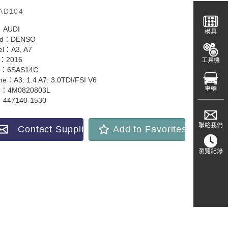
AD104
：AUDI
模具
nd：DENSO
el：A3, A7
r：2016
工具機
e：6SAS14C
ne：A3: 1.4 A7: 3.0TDI/FSI V6
車輛
：4M0820803L
：447140-1530
聯絡我們
Contact Supplier
Add to Favorites
瀏覽紀錄