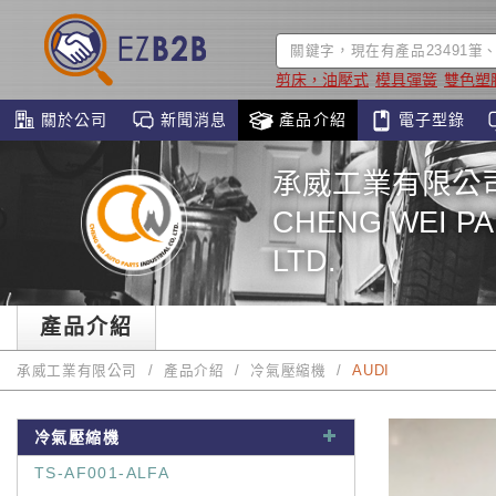
剪床，油壓式
模具彈簧
雙色塑
關於公司
新聞消息
產品介紹
電子型錄
承威工業有限公
CHENG WEI PA
LTD.
產品介紹
承威工業有限公司
產品介紹
冷氣壓縮機
AUDI
冷氣壓縮機
TS-AF001-ALFA