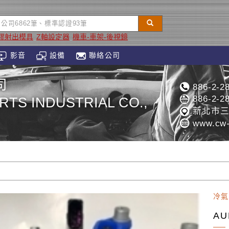
膠射出模具
Z軸設定器
機車-車架-後視鏡
影音
設備
聯絡公司
司
886-2-2
886-2-2
RTS INDUSTRIAL CO.,
新北市三
www.cw-
冷氣
AU