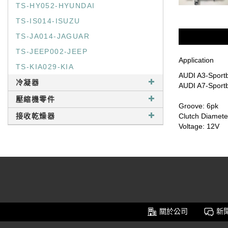
TS-HY052-HYUNDAI
TS-IS014-ISUZU
TS-JA014-JAGUAR
TS-JEEP002-JEEP
Application
TS-KIA029-KIA
AUDI A3-Sportb
冷凝器
AUDI A7-Sport
壓縮機零件
Groove: 6pk
接收乾燥器
Clutch Diamet
Voltage: 12V
關於公司
新