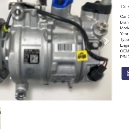
TS-
Car
Bra
Mod
Yea
Typ
Engi
OEM
P/N