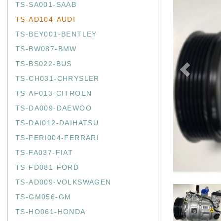
TS-SA001-SAAB
TS-AD104-AUDI
TS-BEY001-BENTLEY
TS-BW087-BMW
TS-BS022-BUS
TS-CH031-CHRYSLER
TS-AF013-CITROEN
TS-DA009-DAEWOO
TS-DAI012-DAIHATSU
TS-FERI004-FERRARI
TS-FA037-FIAT
TS-FD081-FORD
TS-AD009-VOLKSWAGEN
TS-GM056-GM
TS-HO061-HONDA