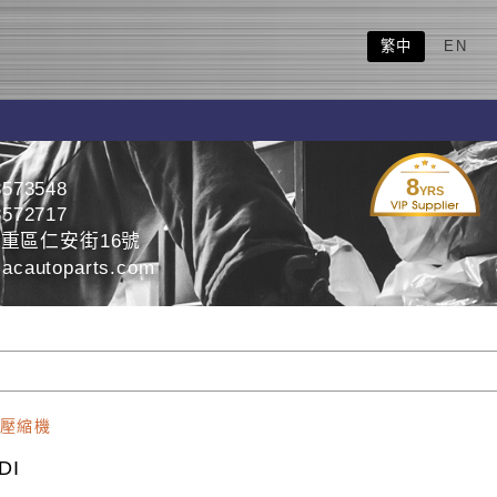
繁中
EN
8
8573548
YRS
8572717
重區仁安街16號
acautoparts.com
壓縮機
DI