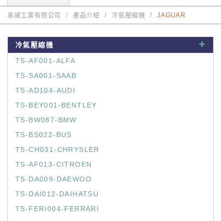
承威工業有限公司
產品介紹
冷氣壓縮機
JAGUAR
冷氣壓縮機
TS-AF001-ALFA
TS-SA001-SAAB
TS-AD104-AUDI
TS-BEY001-BENTLEY
TS-BW087-BMW
TS-BS022-BUS
TS-CH031-CHRYSLER
TS-AF013-CITROEN
TS-DA009-DAEWOO
TS-DAI012-DAIHATSU
TS-FERI004-FERRARI