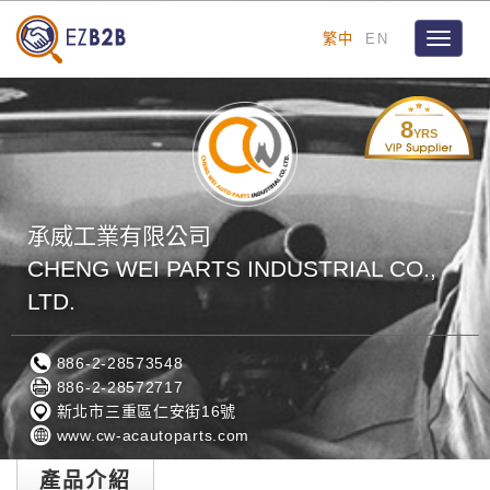
繁中
EN
Toggle
navigat
8
YRS
承威工業有限公司
CHENG WEI PARTS INDUSTRIAL CO.,
LTD.
886-2-28573548
886-2-28572717
新北市三重區仁安街16號
www.cw-acautoparts.com
產品介紹