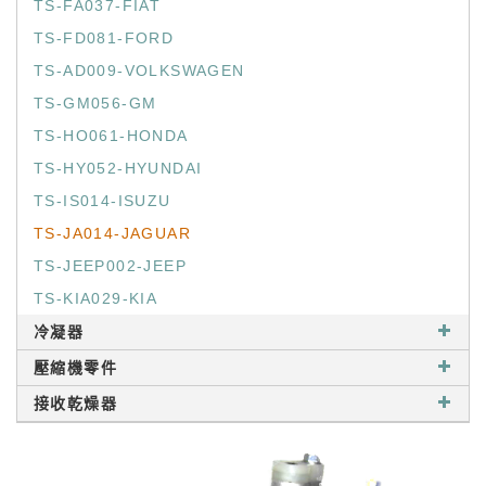
TS-FA037-FIAT
TS-FD081-FORD
TS-AD009-VOLKSWAGEN
TS-GM056-GM
TS-HO061-HONDA
TS-HY052-HYUNDAI
TS-IS014-ISUZU
TS-JA014-JAGUAR
TS-JEEP002-JEEP
TS-KIA029-KIA
冷凝器
壓縮機零件
接收乾燥器