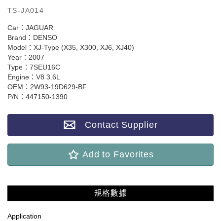
TS-JA014
Car：JAGUAR
Brand：DENSO
Model：XJ-Type (X35, X300, XJ6, XJ40)
Year：2007
Type：7SEU16C
Engine：V8 3.6L
OEM：2W93-19D629-BF
P/N：447150-1390
Contact Supplier
Add to Favorites
規格數據
Application