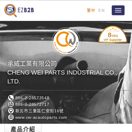
繁中
EN
Toggle
navigat
8
YRS
承威工業有限公司
CHENG WEI PARTS INDUSTRIAL CO.,
LTD.
886-2-28573548
886-2-28572717
新北市三重區仁安街16號
www.cw-acautoparts.com
產品介紹