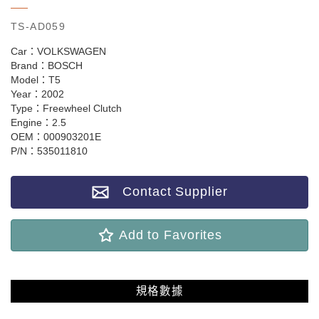
TS-AD059
Car：VOLKSWAGEN
Brand：BOSCH
Model：T5
Year：2002
Type：Freewheel Clutch
Engine：2.5
OEM：000903201E
P/N：535011810
Contact Supplier
Add to Favorites
規格數據