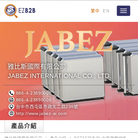
繁中
EN
Toggle
navigat
雅比斯國際有限公司
JABEZ INTERNATIONAL CO., LTD.
886-4-23890008
886-4-23898006
台中市西屯區市政北二路236號
http://www.jabez-ai.com
產品介紹