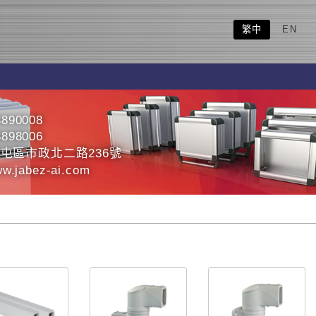
繁中
EN
3890008
3898006
屯區市政北二路236號
ww.jabez-ai.com