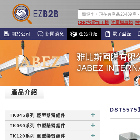
CNC放電加工機
沖壓模具類
磁
關於公司
新聞消息
產品介紹
電子型錄
雅比斯國際有限
JABEZ INTERNA
產品介紹
DST557
TK045系列 輕型懸臂組件
TK060系列 中型懸臂組件
TK120系列 重型懸臂組件