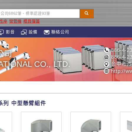
性座
彎管機
模具彈簧
影音
設備
聯絡公司
886-4-2
公司
886-4-2
TIONAL CO., LTD.
台中市西
http://w
5系列 中型懸臂組件