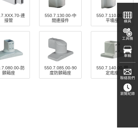
.7.XXX.70-連
550.7.130.00-中
550.7.110.00-水
接管
間連接件
平墻座
模具
工具機
車輛
.7.080.00-防
550.7.085.00-90
550.7.140.00-固
顫箱座
度防顫箱座
定底座
聯絡我們
瀏覽紀錄