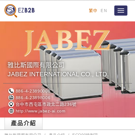
繁中
EN
Toggle
navigat
雅比斯國際有限公司
JABEZ INTERNATIONAL CO., LTD.
886-4-23890008
886-4-23898006
台中市西屯區市政北二路236號
http://www.jabez-ai.com
產品介紹