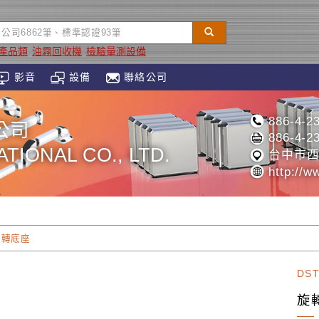
產品類
油霧回收機
檢驗量測設備
影音
設備
聯絡公司
886-4-2
公司
886-4-2
TIONAL CO., LTD.
台中市西
http://w
旋轉底座
DS
旋