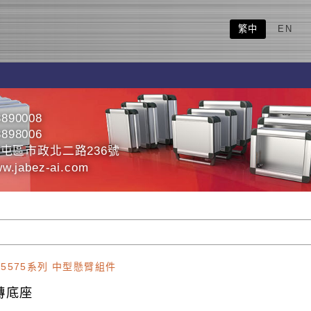
繁中
EN
3890008
3898006
屯區市政北二路236號
ww.jabez-ai.com
T5575系列 中型懸臂組件
轉底座