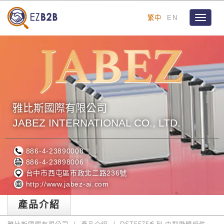
繁中
EN
Toggle
navigat
雅比斯國際有限公司
JABEZ INTERNATIONAL CO., LTD.
886-4-23890008
886-4-23898006
台中市西屯區市政北二路236號
http://www.jabez-ai.com
產品介紹