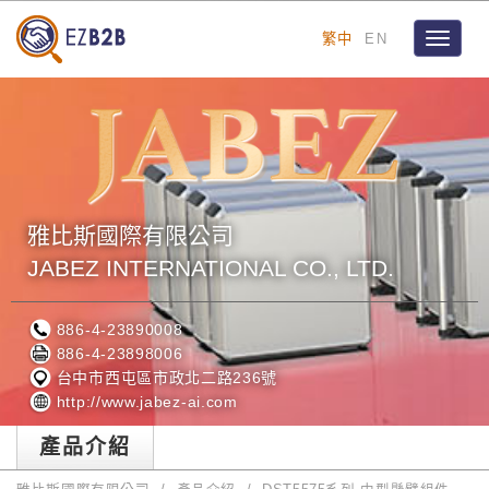
繁中
EN
Toggle
navigat
雅比斯國際有限公司
JABEZ INTERNATIONAL CO., LTD.
886-4-23890008
886-4-23898006
台中市西屯區市政北二路236號
http://www.jabez-ai.com
產品介紹