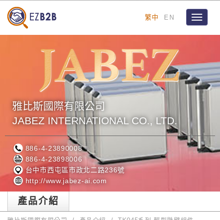
繁中
EN
Toggle
navigat
雅比斯國際有限公司
JABEZ INTERNATIONAL CO., LTD.
886-4-23890008
886-4-23898006
台中市西屯區市政北二路236號
http://www.jabez-ai.com
產品介紹