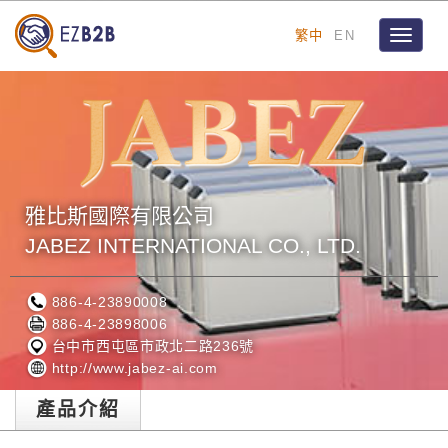
繁中
EN
Toggle
navigat
雅比斯國際有限公司
JABEZ INTERNATIONAL CO., LTD.
886-4-23890008
886-4-23898006
台中市西屯區市政北二路236號
http://www.jabez-ai.com
產品介紹