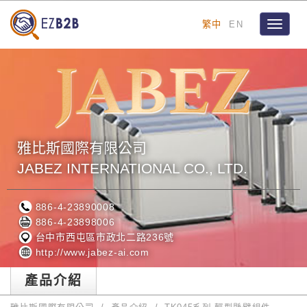
繁中
EN
Toggle
navigat
雅比斯國際有限公司
JABEZ INTERNATIONAL CO., LTD.
886-4-23890008
886-4-23898006
台中市西屯區市政北二路236號
http://www.jabez-ai.com
產品介紹