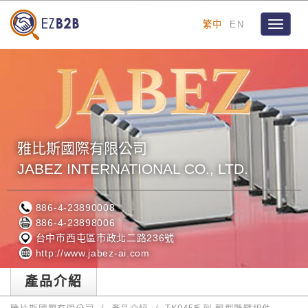
繁中
EN
Toggle
navigat
雅比斯國際有限公司
JABEZ INTERNATIONAL CO., LTD.
886-4-23890008
886-4-23898006
台中市西屯區市政北二路236號
http://www.jabez-ai.com
產品介紹