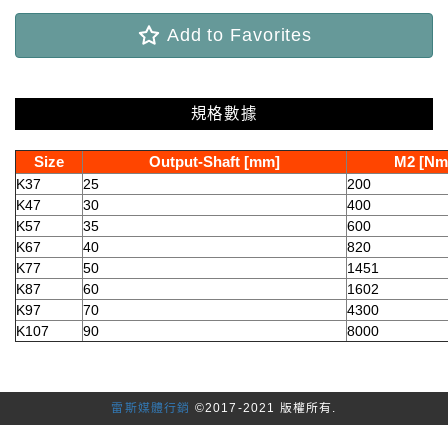
Add to Favorites
規格數據
Size
Output-Shaft [mm]
M2 [Nm
K37
25
200
K47
30
400
K57
35
600
K67
40
820
K77
50
1451
K87
60
1602
K97
70
4300
K107
90
8000
雷斯媒體行銷
©2017-2021 版權所有.