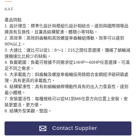
KAF
產品特點
1. 設計理念：標準化設計與模組化設計相結合，達到與國際領導品
牌具有互換性，且兼具結構緊湊，體積小等特點。
2. 高效率：高效斜齒輪和高效螺旋傘齒輪組傳動，效率可以達到
90%以上。
3. 大速比：速比可以從1：8～1：215之間任意選擇，彌補了蝸輪減
速機速比比較少的缺點。
4. 負載範圍：負載可根據不同需求從1/4HP～60HP任意選擇，可滿
足不同之需求。
5. 大承載能力：斜齒輪及螺旋傘齒輪採用鉻鉬合金鋼經滲碳研磨處
理，具有更高的承載能力。
6. 結構緊湊性：具有和蝸輪蝸桿傳動所具有的出入力垂直性，達到
最小體積。
7. 安裝靈活性：每種規格可以從M1到M6任意方向位置上安裝，安
裝更靈活，更方便。
8. 結構外型美觀，堅固。
Contact Supplier