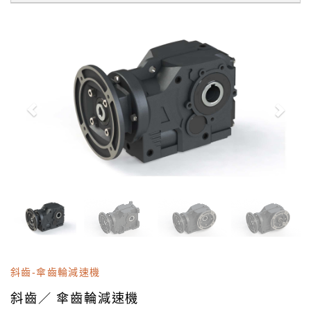
斜齒-傘齒輪減速機
斜齒／ 傘齒輪減速機