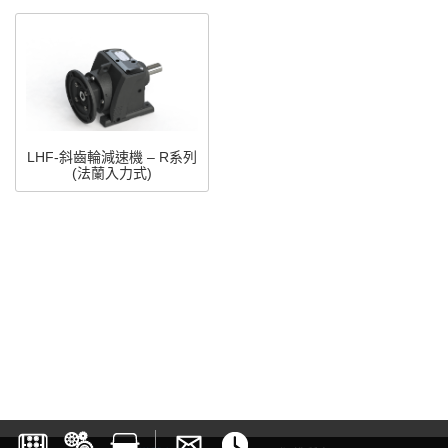
LHF-斜齒輪減速機 – R系列
(法蘭入力式)