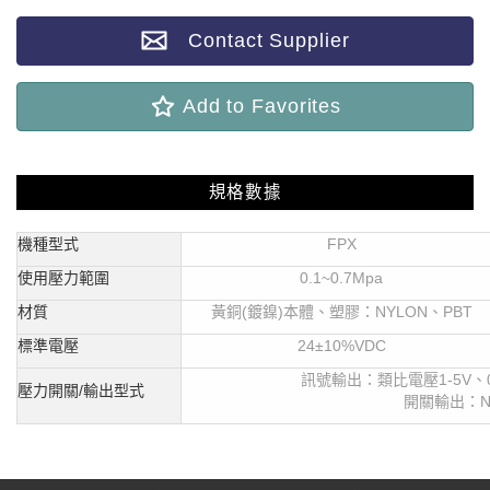
Contact Supplier
Add to Favorites
規格數據
機種型式
FPX
使用壓力範圍
0.1~0.7Mpa
材質
黃銅(鍍鎳)本體、塑膠：NYLON、PBT
標準電壓
24
±10%VDC
訊號輸出：類比電壓1-5V、0
壓力開關/輸出型式
開關輸出：N