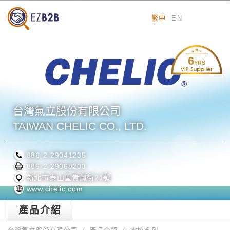
繁中
EN
6
YRS
台灣氣立股份有限公司
TAIWAN CHELIC CO., LTD.
886-2-29041235
886-2-29068203
新北市泰山區貴鳳街21號
www.chelic.com
產品介紹