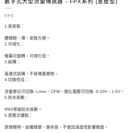
數字式大型流量傳感器 - FPX系列 (差壓型)
FPX
1.易安裝：
體積輕、薄，安裝方便。
2.可視化：
螢幕可旋轉，可視化佳。
3.結構：
直通式結構，不易堵塞異物。
4.切換性佳：
流量單位可切換- L/min、CFM、類比電壓可切換- 0-10V、1-5V。
5.防水係數：
IP64等級防水係數。
6.差壓式優點：
原理簡明、設備簡單、壽命長、不會因溫度而影響精度。