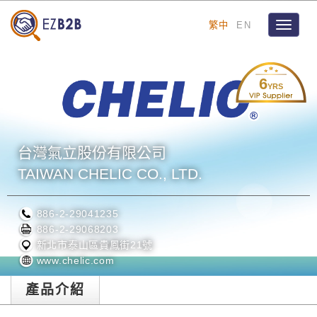
繁中
EN
Toggle
navigat
6
YRS
台灣氣立股份有限公司
TAIWAN CHELIC CO., LTD.
886-2-29041235
886-2-29068203
新北市泰山區貴鳳街21號
www.chelic.com
產品介紹