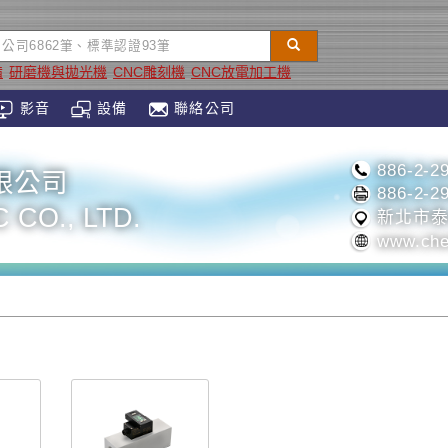
備
研磨機與拋光機
CNC雕刻機
CNC放電加工機
影音
設備
聯絡公司
886-2-2
限公司
886-2-2
 CO., LTD.
新北市泰
www.che