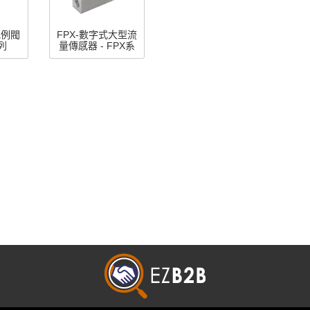
比例閥
FPX-數字式大型流
系列
量傳感器 - FPX系
列 (差壓型)