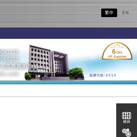
繁中
EN
6
9041235
YRS
9068203
山區貴鳳街21號
lic.com
模具