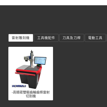
雷射雕刻機
工具機配件
刀具及刀桿
電動工具
-高精密雙驅齒輪齒條雷射
切割機