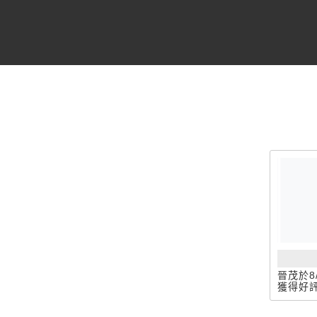
晉茂於8
獲得好