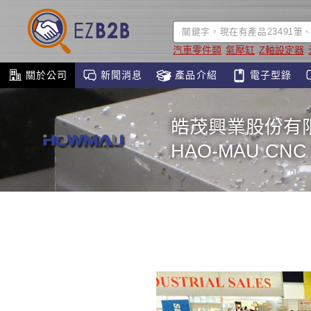
汽車零件類
氣壓缸
Z軸設定器
關於公司
新聞消息
產品介紹
電子型錄
皓茂興業股份有
HAO-MAU CNC