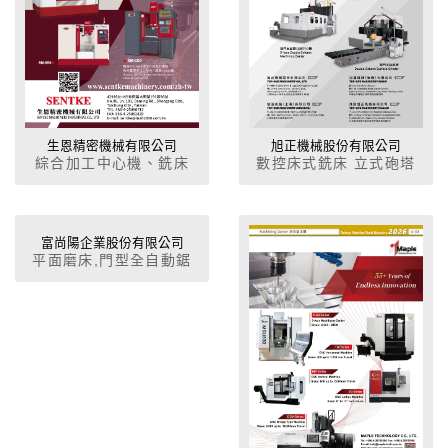
生恩精密機械有限公司
旭正機械股份有限公司
綜合加工中心機、銑床
數控床式銑床 立式砲塔
銑床 放電加工機
富尚陽企業股份有限公司
平面磨床,門型全自動鋸
床,銑床,立式綜合加工中
心,圓鋸,彈性筒夾,老虎
鉗,永磁吊重,CNC分度盤,
可調式冷卻管