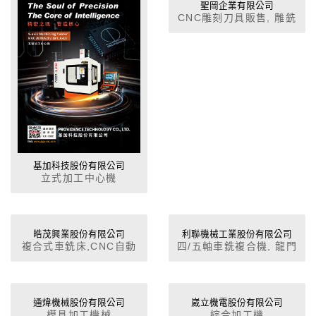
聖岡企業有限公司
CNC雕刻刀具販售, 雕銑
機製造
基加科技股份有限公司
立式加工中心機
皓茂興業股份有限公司
利聯機械工業股份有限公司
複合式車銑床,CNC自動
四/五軸車銑複合機, 龍門
銑床,工具,刀具,磨床,研
銑床, 立式切削中心機,
磨機,樹德收納櫃,3D列印
CNC銑床, 傳統銑床
機,雷射雕刻機
通煒機械股份有限公司
崴立機電股份有限公司
模具加工機械
綜合加工機