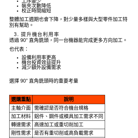
工序變少
裝夾次數降低
校正時間縮短
整體加工週期也會下降，對少量多樣與大型零件加工特
別有幫助。
3. 提升機台利用率
透過 90° 直角銑頭，同一台機器能完成更多方向加工。
也代表：
設備利用率更高
機台投資效益提升
減少額外設備需求
選擇 90° 直角銑頭時的重要考量
選購重點
說明
主軸介面
需確認是否符合機台規格
加工材料
鋁件、鋼件或模具加工需求不同
轉速需求
高速加工或重切削加工
剛性需求
是否有重切削或高負載需求