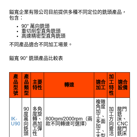
鎰寬企業有限公司目前提供多種不同定位的銑頭產品，
包含：
90° 萬向銑頭
重切削型直角銑頭
高速精密型直角銑頭
不同產品適合不同加工場景。
鎰寬 90° 銑頭產品比較表
產
產
加
品
品
主要
適合
工
適合
轉速
型
類
特性
加工
特
設備
號
型
性
複雜
角度
90
多角
加
龍門
加
度
度旋
工
銑
工、
IK-
萬
轉、
800rpm/2000rpm（兩
方
床、
多面
U90
向
高加
款不同轉速可選擇）
向
CNC
加
銑
工彈
靈
龍門
工、
頭
性
活
銑床
大型