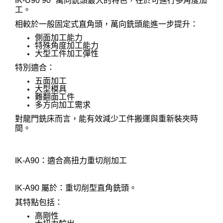
IK-U90 90° 萬向銑頭最大的特色，在於可進行多角度加
工。
相較於一般固定式直角頭，萬向銑頭能進一步提升：
側面加工能力
特殊角度加工能力
大型工件加工彈性
特別適合：
五面加工
大型模具
難翻面工件
多方向加工需求
對龍門銑床而言，能有效減少工件搬運與重新裝夾時
間。
IK-A90：適合高扭力重切削加工
IK-A90 屬於：重切削型直角銑頭。
其特點包括：
高剛性