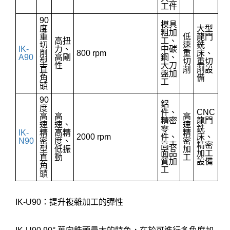
工件
90
模具
度
大型
粗加
重
低
龍門
高扭
工、
切
速
銑
IK-
力、
中碳
削
800 rpm
重
床、
A90
高剛
鋼、
型
切
重切
性
大刀
直
削
削設
盤加
角
備
工
頭
90
鋁
度
件、
CNC
高
高
高
精密
龍門
速
速、
速
零
銑
IK-
精
高精
精
2000 rpm
件、
床、
N90
密
度、
密
高表
精密
型
低振
加
面品
加工
直
動
工
質加
設備
角
工
頭
IK-U90：提升複雜加工的彈性