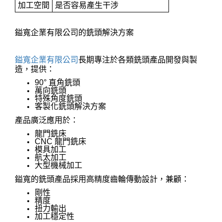
加工空間
是否容易產生干涉
鎰寬企業有限公司的銑頭解決方案
鎰寬企業有限公司
長期專注於各類銑頭產品開發與製
造，提供：
90° 直角銑頭
萬向銑頭
特殊角度銑頭
客製化銑頭解決方案
產品廣泛應用於：
龍門銑床
CNC 龍門銑床
模具加工
航太加工
大型機械加工
鎰寬的銑頭產品採用高精度齒輪傳動設計，兼顧：
剛性
精度
扭力輸出
加工穩定性