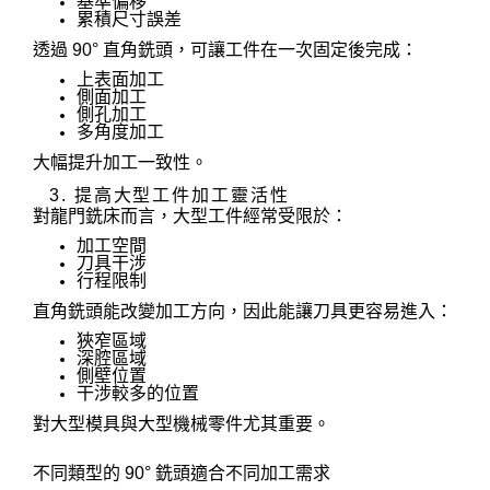
基準偏移
累積尺寸誤差
透過 90° 直角銑頭，可讓工件在一次固定後完成：
上表面加工
側面加工
側孔加工
多角度加工
大幅提升加工一致性。
3. 提高大型工件加工靈活性
對龍門銑床而言，大型工件經常受限於：
加工空間
刀具干涉
行程限制
直角銑頭能改變加工方向，因此能讓刀具更容易進入：
狹窄區域
深腔區域
側壁位置
干涉較多的位置
對大型模具與大型機械零件尤其重要。
不同類型的 90° 銑頭適合不同加工需求