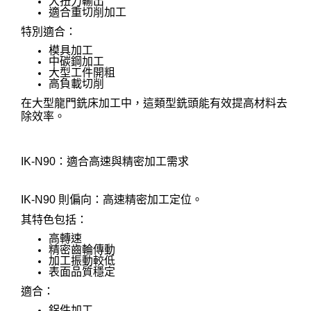
大扭力輸出
適合重切削加工
特別適合：
模具加工
中碳鋼加工
大型工件開粗
高負載切削
在大型龍門銑床加工中，這類型銑頭能有效提高材料去
除效率。
IK-N90：適合高速與精密加工需求
IK-N90 則偏向：高速精密加工定位。
其特色包括：
高轉速
精密齒輪傳動
加工振動較低
表面品質穩定
適合：
鋁件加工