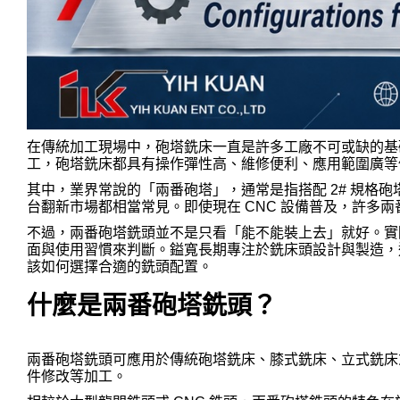
在傳統加工現場中，砲塔銑床一直是許多工廠不可或缺的基
工，砲塔銑床都具有操作彈性高、維修便利、應用範圍廣等
其中，業界常說的「兩番砲塔」，通常是指搭配 2# 規格
台翻新市場都相當常見。即使現在 CNC 設備普及，許多
不過，兩番砲塔銑頭並不是只看「能不能裝上去」就好。實
面與使用習慣來判斷。鎰寬長期專注於銑床頭設計與製造，這篇
該如何選擇合適的銑頭配置。
什麼是兩番砲塔銑頭？
兩番砲塔銑頭可應用於傳統砲塔銑床、膝式銑床、立式銑床或 B
件修改等加工。