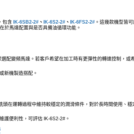
，包含
IK-6SB2-2#
、
IK-6S2-2#
、
IK-6FS2-2#
。這幾款機型皆可應
差異在於馬達配置與是否具備油循環功能。
客戶需求選配變頻馬達。若客戶希望在加工時有更彈性的轉速控制，或
或新機製造搭配。
可協助銑頭在運轉過程中維持較穩定的潤滑條件，對於長時間使用、
利性，可評估 IK-6S2-2#。
環