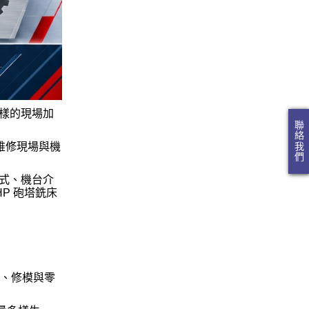
樣的現場加
聯絡我們
維修現場與機
式、機台介
P 砲塔銑床
角、修模與零