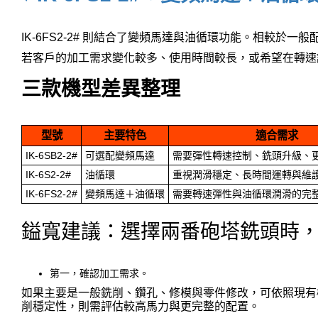
IK-6FS2-2# 則結合了變頻馬達與油循環功能。相較
若客戶的加工需求變化較多、使用時間較長，或希望在轉速調整
三款機型差異整理
型號
主要特色
適合需求
IK-6SB2-2#
可選配變頻馬達
需要彈性轉速控制、銑頭升級、
IK-6S2-2#
油循環
重視潤滑穩定、長時間運轉與維
IK-6FS2-2#
變頻馬達＋油循環
需要轉速彈性與油循環潤滑的完
鎰寬建議：選擇兩番砲塔銑頭時
第一，確認加工需求。
如果主要是一般銑削、鑽孔、修模與零件修改，可依照現有
削穩定性，則需評估較高馬力與更完整的配置。