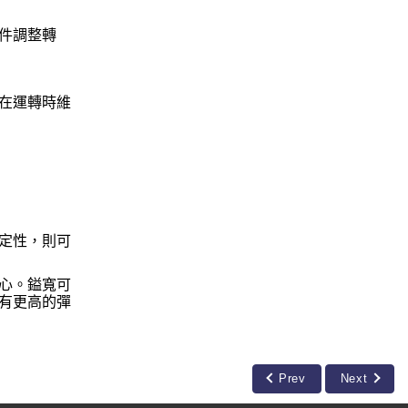
件調整轉
在運轉時維
。
定性，則可
心。鎰寬可
有更高的彈
Prev
Next