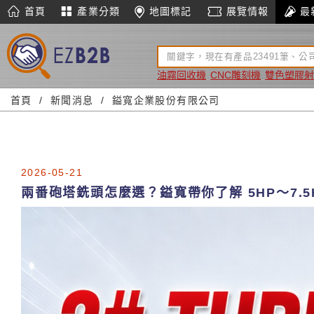
首頁
產業分類
地圖標記
展覽情報
最
油霧回收機
CNC雕刻機
雙色塑膠射
首頁
新聞消息
鎰寬企業股份有限公司
2026-05-21
兩番砲塔銑頭怎麼選？鎰寬帶你了解 5HP～7.