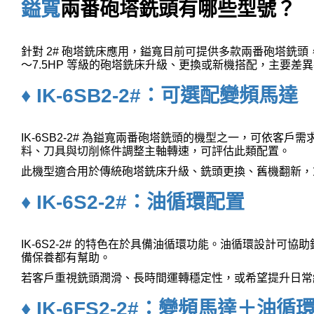
鎰寬
兩番砲塔銑頭有哪些型號？
針對 2# 砲塔銑床應用，鎰寬目前可提供多款兩番砲塔銑頭
～7.5HP 等級的砲塔銑床升級、更換或新機搭配，主要
♦ IK-6SB2-2#：可選配變頻馬達
IK-6SB2-2# 為鎰寬兩番砲塔銑頭的機型之一，可依
料、刀具與切削條件調整主軸轉速，可評估此類配置。
此機型適合用於傳統砲塔銑床升級、銑頭更換、舊機翻新，
♦ IK-6S2-2#：油循環配置
IK-6S2-2# 的特色在於具備油循環功能。油循環設計
備保養都有幫助。
若客戶重視銑頭潤滑、長時間運轉穩定性，或希望提升日常維護便
♦ IK-6FS2-2#：變頻馬達＋油循