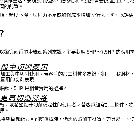
在於操作靈活、安裝應用成熟、維修便利。對於需要快速加工、少
濟的配置。
順、精度下降、切削力不足或維修成本增加等情況，就可以評估
？
寬兩番砲塔銑頭系列來說，主要對應 5HP～7.5HP 的應用
一般中切削應用
治具加工與中切削使用。若客戶的加工材質多為鋁、銅、一般鋼材
且實用的切削表現。
說，5HP 是相當實用的選擇。
與更高切削餘裕
間運轉，或希望提升切削穩定性的使用者。若客戶經常加工鋼件、
選擇。
切削餘裕與負載能力。實際選擇時，仍需依照加工材質、刀具尺寸、