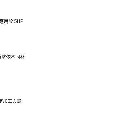
用於 5HP
希望依不同材
穩定加工與設