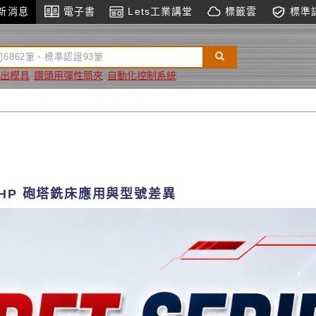
新消息
電子書
Lets工業講堂
標籤雲
標準
出模具
鑽頭用彈性筒夾
自動化控制系統
5HP 砲塔銑床應用與型號差異