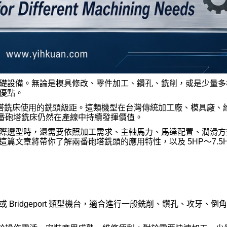
礎設備。無論是模具修改、零件加工、鑽孔、銑削，或是少量多
優點。
砲塔銑床使用的銑頭級距。這類機型在台灣傳統加工廠、模具廠、
兩番砲塔銑床仍然在產線中持續發揮價值。
際選型時，還需要依照加工需求、主軸馬力、馬達配置、潤滑方
文章將帶你了解兩番砲塔銑頭的應用特性，以及 5HP～7.5H
ridgeport 類型機台，適合進行一般銑削、鑽孔、攻牙、倒