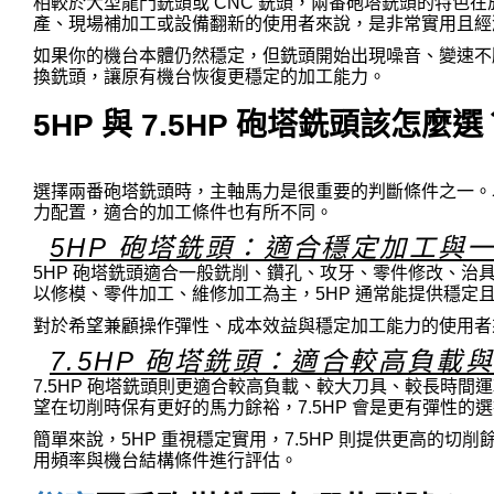
相較於大型龍門銑頭或 CNC 銑頭，兩番砲塔銑頭的特色
產、現場補加工或設備翻新的使用者來說，是非常實用且經
如果你的機台本體仍然穩定，但銑頭開始出現噪音、變速不
換銑頭，讓原有機台恢復更穩定的加工能力。
5HP 與 7.5HP 砲塔銑頭該怎麼選
選擇兩番砲塔銑頭時，主軸馬力是很重要的判斷條件之一。以鎰
力配置，適合的加工條件也有所不同。
5HP 砲塔銑頭：適合穩定加工與
5HP 砲塔銑頭適合一般銑削、鑽孔、攻牙、零件修改、
以修模、零件加工、維修加工為主，5HP 通常能提供穩定
對於希望兼顧操作彈性、成本效益與穩定加工能力的使用者來
7.5HP 砲塔銑頭：適合較高負載
7.5HP 砲塔銑頭則更適合較高負載、較大刀具、較長時
望在切削時保有更好的馬力餘裕，7.5HP 會是更有彈性的
簡單來說，5HP 重視穩定實用，7.5HP 則提供更高的
用頻率與機台結構條件進行評估。