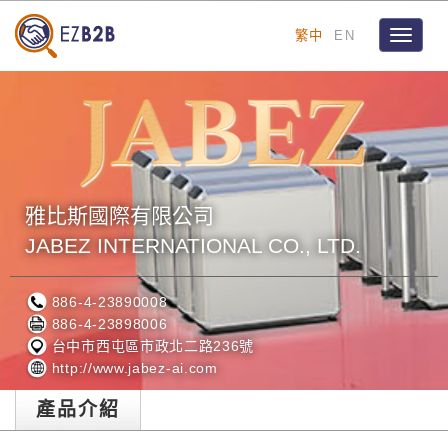
繁中
EN
Toggle
navigat
雅比斯國際有限公司
JABEZ INTERNATIONAL CO., LTD.
886-4-23890008
886-4-23898006
台中市西屯區市政北二路236號
http://www.jabez-ai.com
產品介紹