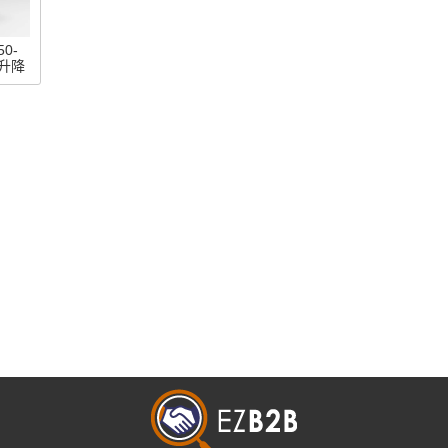
50-
-升降