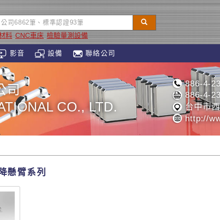
材料
CNC車床
檢驗量測設備
影音
設備
聯絡公司
886-4-2
公司
886-4-2
TIONAL CO., LTD.
台中市西
http://w
升降懸臂系列