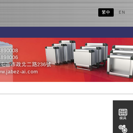
繁中
EN
3890008
3898006
屯區市政北二路236號
ww.jabez-ai.com
模具