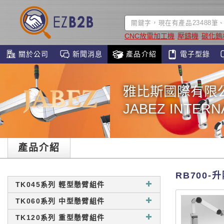
CNC放電加工機
壓鑄機
碳化鎢
關於公司
新聞消息
產品介紹
電子型錄
雅比斯國際有限
JABEZ INTERNA
產品介紹
RB700-
TK045系列 輕型懸臂組件
TK060系列 中型懸臂組件
TK120系列 重型懸臂組件