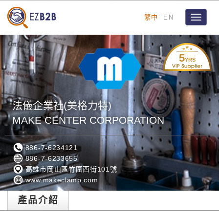
繁中
EN
Toggle
navigat
5
YRS
法儀企業社(美格力特)
MAKE CENTER CORPORATION
886-7-6234121
886-7-6233655
高雄市岡山區竹圍西街101號
www.makeclamp.com
產品介紹