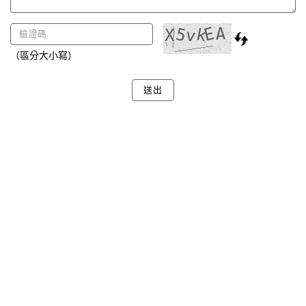
（區分大小寫）
送出