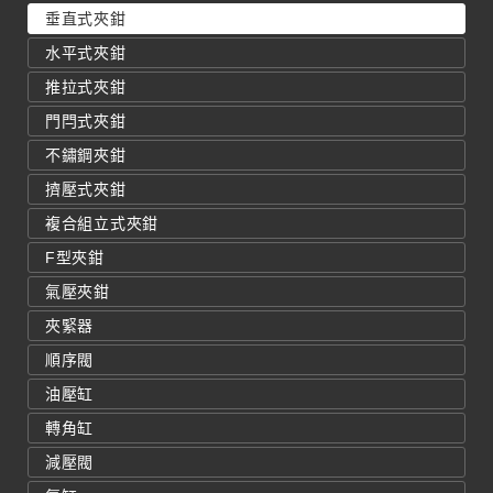
垂直式夾鉗
水平式夾鉗
推拉式夾鉗
門閂式夾鉗
不鏽鋼夾鉗
擠壓式夾鉗
複合組立式夾鉗
F型夾鉗
氣壓夾鉗
夾緊器
順序閥
油壓缸
轉角缸
減壓閥