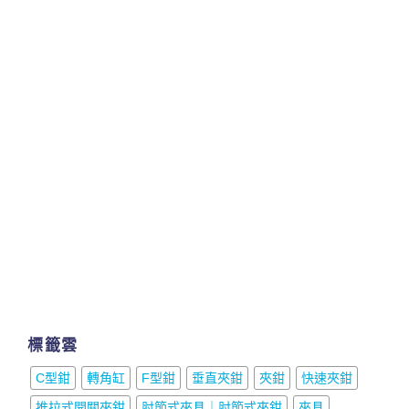
標籤雲
C型鉗
轉角缸
F型鉗
垂直夾鉗
夾鉗
快速夾鉗
推拉式開關夾鉗
肘節式夾具｜肘節式夾鉗
夾具