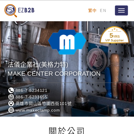
繁中
EN
Toggle
naviga
5
YRS
法儀企業社(美格力特)
MAKE CENTER CORPORATION
886-7-6234121
886-7-6233655
高雄市岡山區竹圍西街101號
www.makeclamp.com
關於公司