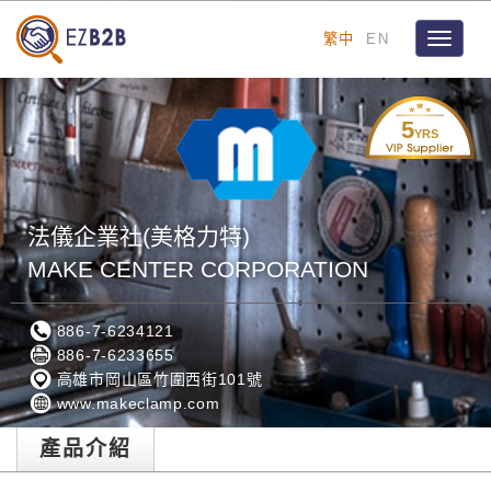
繁中
EN
Toggle
navigat
5
YRS
法儀企業社(美格力特)
MAKE CENTER CORPORATION
886-7-6234121
886-7-6233655
高雄市岡山區竹圍西街101號
www.makeclamp.com
產品介紹