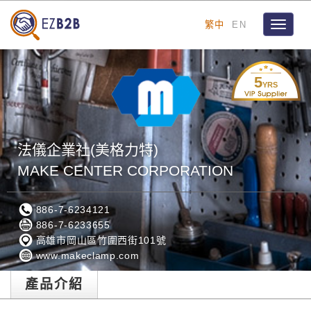
繁中
EN
Toggle
navigat
5
YRS
法儀企業社(美格力特)
MAKE CENTER CORPORATION
886-7-6234121
886-7-6233655
高雄市岡山區竹圍西街101號
www.makeclamp.com
產品介紹