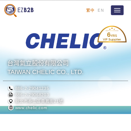
繁中
EN
Toggle
navigat
6
YRS
台灣氣立股份有限公司
TAIWAN CHELIC CO., LTD.
886-2-29041235
886-2-29068203
新北市泰山區貴鳳街21號
www.chelic.com