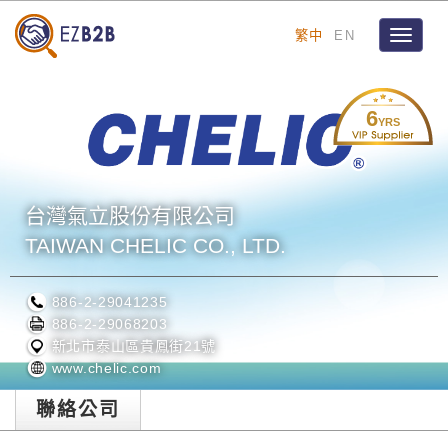
繁中
EN
Toggle
navigat
6
YRS
台灣氣立股份有限公司
TAIWAN CHELIC CO., LTD.
886-2-29041235
886-2-29068203
新北市泰山區貴鳳街21號
www.chelic.com
聯絡公司