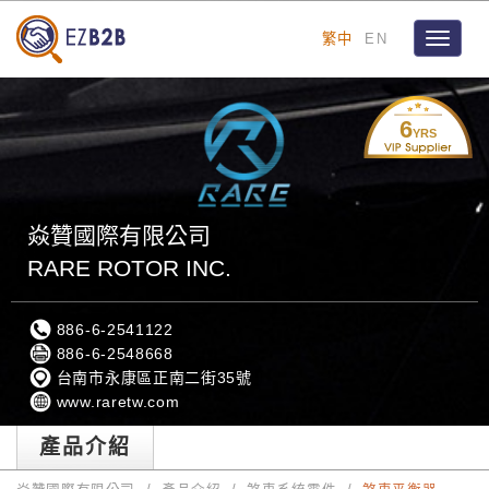
繁中
EN
Toggle
navigat
6
YRS
焱贊國際有限公司
RARE ROTOR INC.
886-6-2541122
886-6-2548668
台南市永康區正南二街35號
www.raretw.com
產品介紹