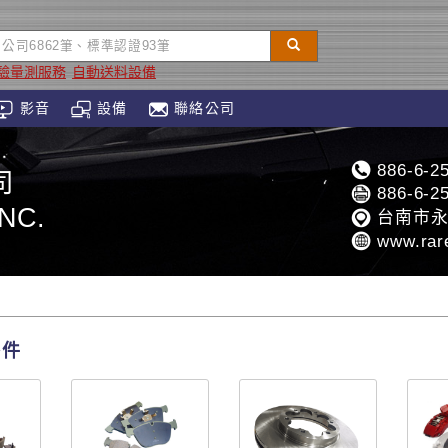
驗量測服務
自動送料設備
影音
設備
聯絡公司
886-6-2
司
886-6-2
NC.
台南市永
www.rar
零件