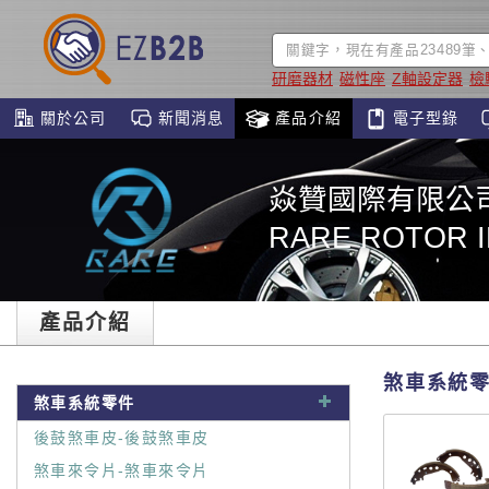
研磨器材
磁性座
Z軸設定器
檢
關於公司
新聞消息
產品介紹
電子型錄
焱贊國際有限公
RARE ROTOR I
產品介紹
煞車系統
煞車系統零件
後鼓煞車皮-後鼓煞車皮
煞車來令片-煞車來令片