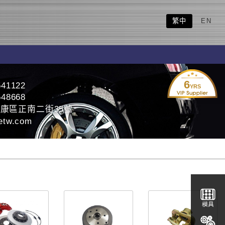
繁中
EN
6
541122
YRS
548668
康區正南二街35號
etw.com
模具