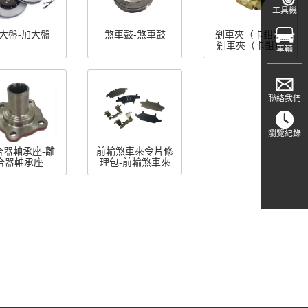
工具機
大盤-加大盤
煞車鼓-煞車鼓
剎車夾（卡鉗）-
剎車夾（卡鉗）
車輛
聯絡我們
瀏覽紀錄
合器軸承座-離
前輪煞車來令片修
合器軸承座
理包-前輪煞車來
令片修理包