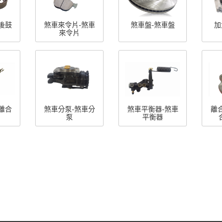
後鼓
煞車來令片-煞車
煞車盤-煞車盤
加
來令片
離合
煞車分泵-煞車分
煞車平衡器-煞車
離
泵
平衡器