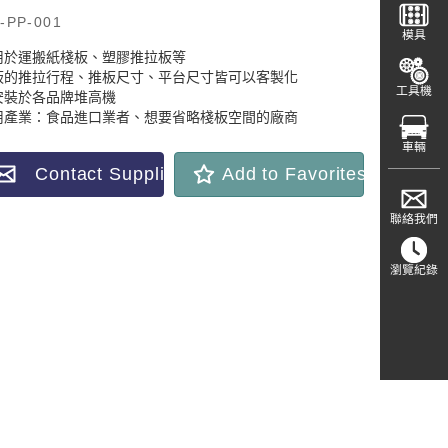
-PP-001
模具
用於運搬紙棧板、塑膠推拉板等
板的推拉行程、推板尺寸、平台尺寸皆可以客製化
工具機
安裝於各品牌堆高機
用產業：食品進口業者、想要省略棧板空間的廠商
車輛
Contact Supplier
Add to Favorites
聯絡我們
瀏覽紀錄