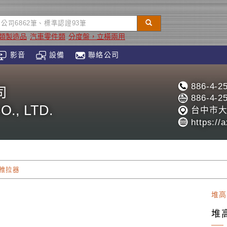
類製造品
汽車零件類
分度盤，立橫兩用
影音
設備
聯絡公司
886-4-2
司
886-4-2
., LTD.
台中市大
https://
 推拉器
堆高
堆