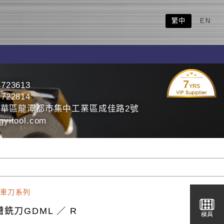
繁中
EN
7
4723613
YRS
4722814
華區龍潭都市集中工業區成佳路2號
yitool.com
車刀系列
銑刀GDML ／ R
模具