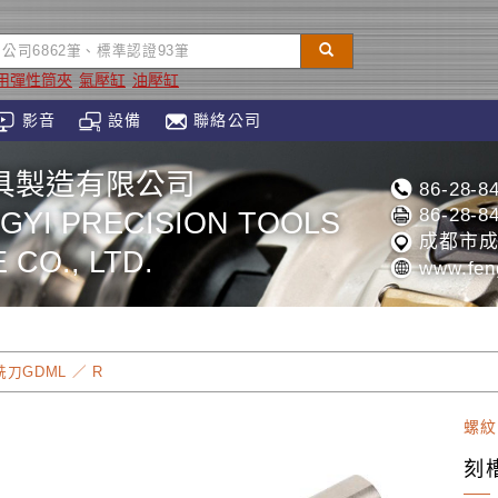
用彈性筒夾
氣壓缸
油壓缸
影音
設備
聯絡公司
具製造有限公司
86-28-8
86-28-8
GYI PRECISION TOOLS
成都市成
CO., LTD.
www.feng
刀GDML ／ R
螺紋
刻槽