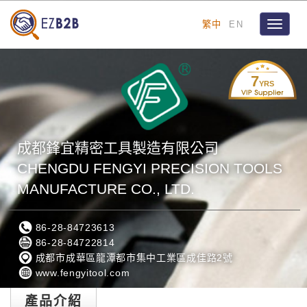
繁中
EN
Toggle
navigat
7
YRS
成都鋒宜精密工具製造有限公司
CHENGDU FENGYI PRECISION TOOLS
MANUFACTURE CO., LTD.
86-28-84723613
86-28-84722814
成都市成華區龍潭都市集中工業區成佳路2號
www.fengyitool.com
產品介紹