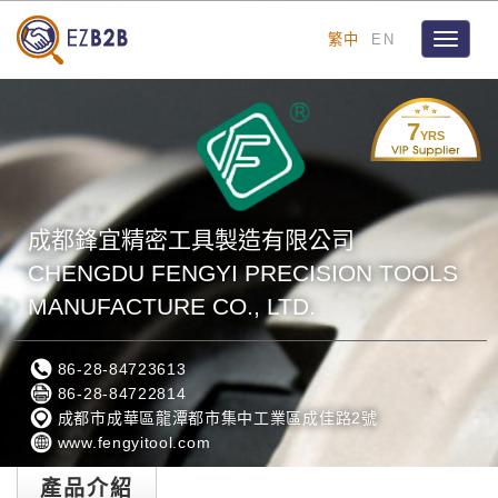
繁中
EN
Toggle
navigat
7
YRS
成都鋒宜精密工具製造有限公司
CHENGDU FENGYI PRECISION TOOLS
MANUFACTURE CO., LTD.
86-28-84723613
86-28-84722814
成都市成華區龍潭都市集中工業區成佳路2號
www.fengyitool.com
產品介紹