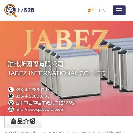
繁中
EN
Toggle
navigat
雅比斯國際有限公司
JABEZ INTERNATIONAL CO., LTD.
886-4-23890008
886-4-23898006
台中市西屯區市政北二路236號
http://www.jabez-ai.com
產品介紹