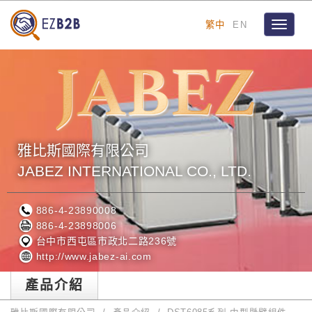
繁中
EN
Toggle
navigat
雅比斯國際有限公司
JABEZ INTERNATIONAL CO., LTD.
886-4-23890008
886-4-23898006
台中市西屯區市政北二路236號
http://www.jabez-ai.com
產品介紹