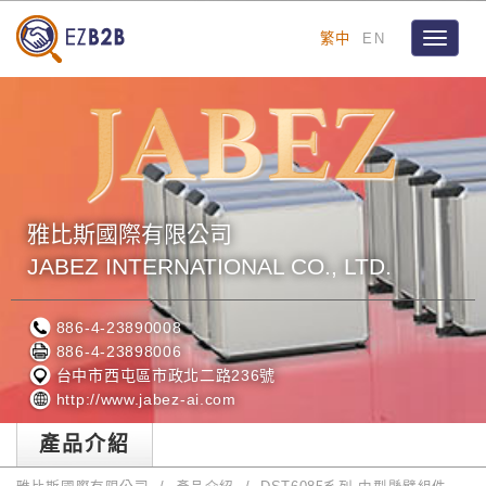
繁中
EN
Toggle
navigat
雅比斯國際有限公司
JABEZ INTERNATIONAL CO., LTD.
886-4-23890008
886-4-23898006
台中市西屯區市政北二路236號
http://www.jabez-ai.com
產品介紹