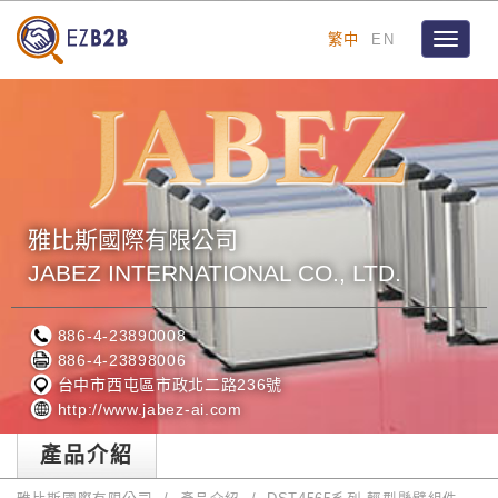
繁中
EN
Toggle
navigat
雅比斯國際有限公司
JABEZ INTERNATIONAL CO., LTD.
886-4-23890008
886-4-23898006
台中市西屯區市政北二路236號
http://www.jabez-ai.com
產品介紹